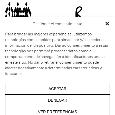
Gestionar el consentimiento
Para brindar las mejores experiencias, utilizamos
tecnologías como cookies para almacenar y/o acceder a
información del dispositivo. Dar su consentimiento a estas
ESPERIT ROCA
Aviso legal
tecnologías nos permitirá procesar datos como el
Castell de Sant Julià de
Cookies
comportamiento de navegación o identificaciones únicas
Ramis
Política de privacidad
Muntanya dels Sants
Canal de Denuncia
en este sitio. No dar o retirar el consentimiento puede
Metges
Política de
afectar negativamente a determinadas características y
Carrer Major s/n
cancelación
funciones.
Sant Julià de Ramis
17481 Girona
Telf Hotel. +34 872 20 14 41
ACEPTAR
Telf. Restaurante. +34 872
20 14 43
DENEGAR
VER PREFERENCIAS