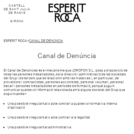
CASTELL
DE SANT JULIÀ
DE RAMIS
GIRONA
ESPERIT ROCA
>
CANAL DE DENÚNCIA
Canal de Denúncia
El Canal de Denúncies és el mecanisme que JOROFON S.L. posa a disposició de
totes les persones treballadores, de la direcció i administració de les societats
del Grup i de tercers que es relacionin amb les mateixes i, en particular, de
proveïdors i contractistes, persones accionistes, personal voluntari, personal
becari i persones treballadores en períodes de formació, perquè puguin
comunicar qualsevol informació relacionada amb alguna societat del Grup que
pugui suposar:
Una possible irregularitat o acte contrari a qualsevol normativa interna
d’aplicació
Una possible irregularitat o acte contrari a la legalitat
FAQ'S
Una possible irregularitat administrativa