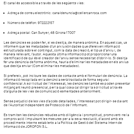
CONTACTE
El canal és accessible a través de les següents vies:
Adreça de correu electrònic: canaldenuncia@cellercanroca.com
CA
ESP
EN
FR
Número de telèfon: 972222157
Adreça postal: Can Sunyer, 48 Girona 17007
Les denúncies es poden fer, si es desitja, de manera anònima. En aquest cas, us
informem que les metadades d’un arxiu són dades que ofereixen informació
estructurada sobre el contingut, com la data de creació, el tipus d’arxiu i, de
manera rellevant, l’autor. Aquesta última informació pot proporcionar una
identificació de qui és el creador de l’arxiu sense necessitat d’obrir-lo. Si desitja
fer una denúncia de forma anònima, hauria d’eliminar les metadades en els arxius
que desitja enviar (Com eliminar les metadades).
Si prefereix, pot incloure les dades de contacte amb el formulari de denúncia. La
informació recopilada en la denúncia serà tractada de forma segura i
confidencial.A sol·licitud de l’interessat, les denúncies també es poden presentar
mitjançant reunió presencial, per la qual cosa cal dirigir la sol·licitud a través
d’alguna de les vies de comunicació esmentades anteriorment.
Sense perjudici de les vies d’accés detallades, l’interessat pot dirigir-se davant
de l’Autoritat Independent de Protecció de l’Informant.
Es tramiten les denúncies rebudes amb diligència i promptitud, promovent-ne la
comprovació i impulsant les mesures per a la seva resolució, d’acord amb els
procediments interns establerts a la Política de Gestió del Sistema Intern de
Informació de JOROFON S.L.